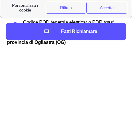
Codice Cliente (se si è già clienti Enel
Energia)
Potenza e tensione (in caso di primo allaccio)
Codice POD (energia elettrica) o PDR (gas)
Fatti Richiamare
Recarsi a uno sportello Enel nel caso di trasloco in
provincia di Ogliastra (OG)
Avere un confronto diretto con un operatore presso uno
degli sportelli Enel può diventare necessario in caso di
trasloco in provincia di Ogliastra. Infatti, un assistente
può indicarti il modo giusto di procedere con la tua
fornitura luce e gas nella tua nuova casa in provincia di
Ogliastra. Prima di recarsi ad uno sportello Enel
Ogliastra (OG) è meglio controllare quale sia lo stato del
contatore luce o gas. Precisamente ci si può trovare in
quattro casistiche differenti:
Se il contatore è già presente ed è anche già
attivo, bisognerà richiedere la
voltura
, ovvero
cambiare l’intestatario in bolletta.