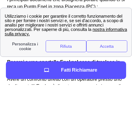
reca un Punto Enel in zona Piacenza (PC) :
Dati anagrafici
Documento di identità
Codice Cliente (se si è già clienti Enel
Energia)
Potenza e tensione (in caso di primo allaccio)
Codice POD (energia elettrica) o PDR (gas)
Recarsi a uno sportello Enel nel caso di trasloco in
provincia di Piacenza (PC)
Fatti Richiamare
Avere un confronto diretto con un operatore presso uno
degli sportelli Enel può diventare necessario in caso di
trasloco in provincia di Piacenza. Infatti, un assistente
può indicarti il modo giusto di procedere con la tua
fornitura luce e gas nella tua nuova casa in provincia di
Piacenza. Prima di recarsi ad uno sportello Enel
Piacenza (PC) è meglio controllare quale sia lo stato del
contatore luce o gas. Precisamente ci si può trovare in