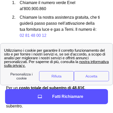
Chiamare il numero verde Enel
al'800.900.860
Chiamare la nostra assistenza gratuita, che ti
guiderà passo passo nell'attivazione della
tua fornitura luce e gas a Terni. Il numero è:
02 81 48 00 12
Quanto costa effettuare un subentro del contatore con
Enel a Terni?
Il
subentro Enel a
Terni ha un costo che comprende
due componenti:
Onere Amministrativo di 25,81€
Fee Commerciale di 23€
Per un
costo totale del subentro di 48,81€
.
Quanto costa effettuare un Voltura Enel a Terni?
Fatti Richiamare
La Voltura
Enel a
Terni ha il medesimo costo del
subentro.
Onere Amministrativo di 25,81€