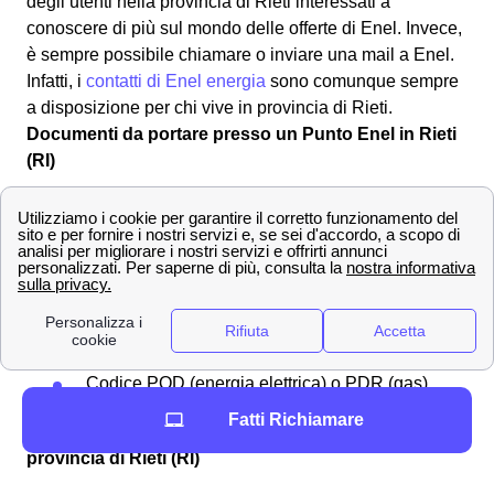
degli utenti nella provincia di Rieti interessati a
conoscere di più sul mondo delle offerte di Enel. Invece,
è sempre possibile chiamare o inviare una mail a Enel.
Infatti, i
contatti di Enel energia
sono comunque sempre
a disposizione per chi vive in provincia di Rieti.
Documenti da portare presso un Punto Enel in Rieti
(RI)
I principali documenti che bisognerà portare quando ci si
reca un Punto Enel in zona Rieti (RI) :
Dati anagrafici
Documento di identità
Codice Cliente (se si è già clienti Enel
Energia)
Potenza e tensione (in caso di primo allaccio)
Codice POD (energia elettrica) o PDR (gas)
Fatti Richiamare
Recarsi a uno sportello Enel nel caso di trasloco in
provincia di Rieti (RI)