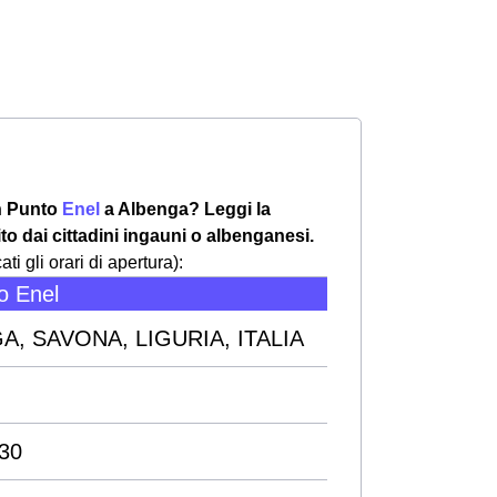
un Punto
Enel
a Albenga? Leggi la
rito dai cittadini ingauni o albenganesi.
 gli orari di apertura):
o Enel
NGA, SAVONA, LIGURIA, ITALIA
:30