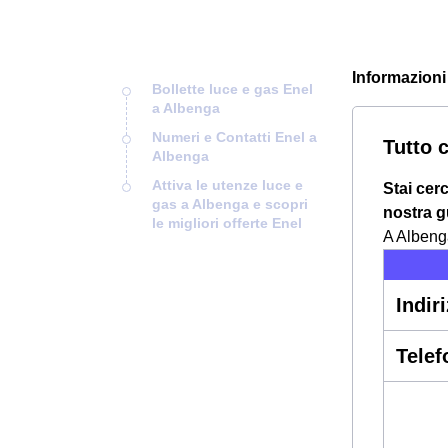
Informazioni 
Bollette luce e gas Enel
a Albenga
Numeri e Contatti Enel a
Tutto 
Albenga
Attiva le utenze luce e
Stai cer
gas a Albenga e scopri
nostra gu
le migliori offerte Enel
A Albenga
Indir
Telef