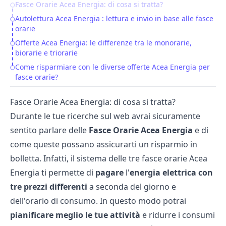
Fasce Orarie Acea Energia: di cosa si tratta?
Table of Contents
Autolettura Acea Energia : lettura e invio in base alle fasce
orarie
Offerte Acea Energia: le differenze tra le monorarie,
biorarie e triorarie
Come risparmiare con le diverse offerte Acea Energia per
fasce orarie?
Fasce Orarie Acea Energia: di cosa si tratta?
Durante le tue ricerche sul web avrai sicuramente
sentito parlare delle
Fasce Orarie
Acea
Energia
e di
come queste possano assicurarti un risparmio in
bolletta. Infatti, il sistema delle tre fasce orarie Acea
Energia ti permette di
pagare
l'
energia
elettrica
con
tre
prezzi
differenti
a seconda del giorno e
dell'orario di consumo. In questo modo potrai
pianificare meglio le tue attività
e ridurre i consumi