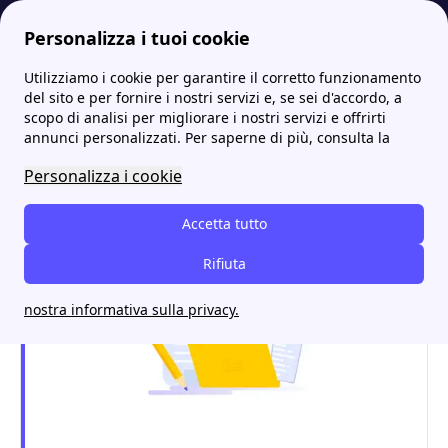
Personalizza i tuoi cookie
Utilizziamo i cookie per garantire il corretto funzionamento
Energia-Luce.it
Acea
Fasce Orarie Acea Energia: cosa sono? Quali sono le differenze?
More
del sito e per fornire i nostri servizi e, se sei d'accordo, a
scopo di analisi per migliorare i nostri servizi e offrirti
Fasce Orarie Acea Energia:
annunci personalizzati. Per saperne di più, consulta la
cosa sono? Quali sono le
Personalizza i cookie
differenze?
Accetta tutto
Rifiuta
nostra informativa sulla privacy.