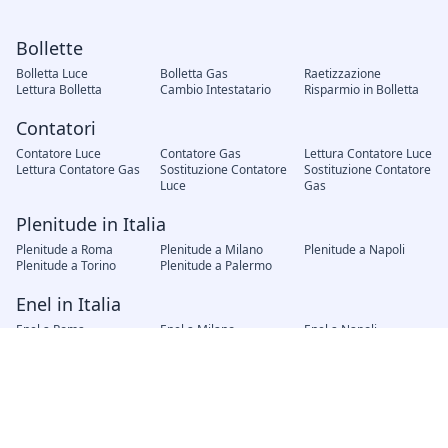
Bollette
Bolletta Luce
Bolletta Gas
Raetizzazione
Lettura Bolletta
Cambio Intestatario
Risparmio in Bolletta
Contatori
Contatore Luce
Contatore Gas
Lettura Contatore Luce
Lettura Contatore Gas
Sostituzione Contatore
Sostituzione Contatore
Luce
Gas
Plenitude in Italia
Plenitude a Roma
Plenitude a Milano
Plenitude a Napoli
Plenitude a Torino
Plenitude a Palermo
Enel in Italia
Enel a Roma
Enel a Milano
Enel a Napoli
Enel a Torino
Enel a Palermo
Fornitori in Italia
AMG Gas Palermo
Hera Bologna
A2A Brescia
Iren Genova
AGSM Verona