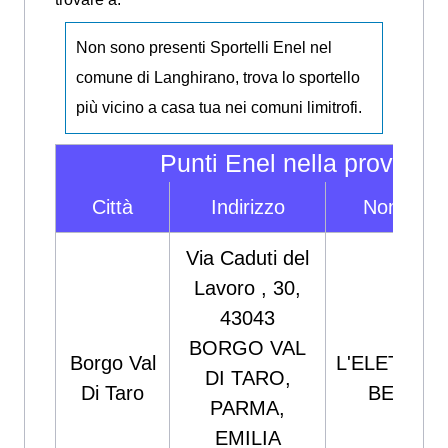
Non sono presenti Sportelli Enel nel
comune di Langhirano, trova lo sportello
più vicino a casa tua nei comuni limitrofi.
Punti Enel nella provinci
Città
Indirizzo
Nome Spo
Via Caduti del
Lavoro , 30,
43043
BORGO VAL
Borgo Val
L'ELETTRO
DI TARO,
Di Taro
BERTAN
PARMA,
EMILIA