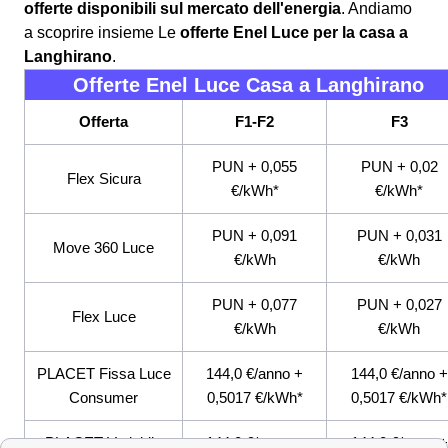
offerte disponibili sul mercato dell'energia
. Andiamo
a scoprire insieme Le
offerte Enel Luce per la casa a
Langhirano
.
Offerte Enel Luce Casa a Langhirano
Offerta
F1-F2
F3
PUN + 0,055
PUN + 0,02
Flex Sicura
€/kWh*
€/kWh*
PUN + 0,091
PUN + 0,031
Move 360 Luce
€/kWh
€/kWh
PUN + 0,077
PUN + 0,027
Flex Luce
€/kWh
€/kWh
PLACET Fissa Luce
144,0 €/anno +
144,0 €/anno +
Consumer
0,5017 €/kWh*
0,5017 €/kWh*
PLACET Variabile
144,0 €/anno +
144,0 €/anno +