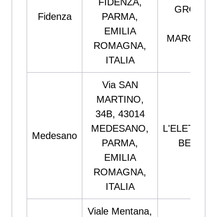
FIDENZA,
GROUP S
Fidenza
PARMA,
PICC
EMILIA
MARGHERI
ROMAGNA,
ITALIA
Via SAN
MARTINO,
34B, 43014
MEDESANO,
L'ELETTRO
Medesano
PARMA,
BERTAN
EMILIA
ROMAGNA,
ITALIA
Viale Mentana,