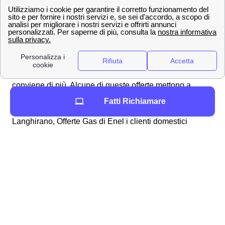
Luce Business
0,07 €/kWh*
0,07 €/kWh*
Queste le diverse opzioni per i langhiranesi che
vogliono
attivare le offerte Enel a Langhirano
e
risparmiare sulle bollette, consulta un esperto di
energia-luce per scoprire quale di queste offerte ti
conviene di più. Alcune di queste offerte mettono a
disposizione dei cittadini langhiranesi degli
sconti
Fatti Richiamare
considerevoli per effettuare il passaggio ad Enel.
Langhirano, Offerte Gas di Enel i clienti domestici
Oltre alle offerte luce, Enel offre anche per tutti i
langhiranesi alcune tra le
migliori offerte gas
, che
possono essere attivate insieme all'energia elettrica o in
modo distinto. Ecco un breve elenco di tutte le offerte
gas Enel a Langhirano
Offerte Gas Casa a Langhirano di Enel
Flex Gas
PSV + 0,15 €/Smc*