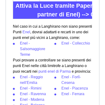
Attiva la Luce tramite Papernes
partner di Enel) -->
02 82
Nel caso in cui a Langhirano non siano presenti
Punti
Enel
, dovrai adattarti e recarti in uno dei
punti enel più vicini a Langhirano, come:
Enel -
Enel - Collecchio
Salsomaggiore
Terme
Puoi provare a controllare se siano presenti dei
punti Enel nelle città limitrofe a Langhirano o
puoi recarti nei
punti enel di Parma
e provincia:
Enel - Reggio
Enel - Forlì-
nell'Emilia
Cesena
Enel - Rimini
Enel - Piacenza
Enel - Ravenna
Enel - Ferrara
Enel - Modena