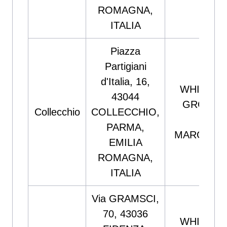
ROMAGNA,
ITALIA
Piazza
Partigiani
d'Italia, 16,
WHITE E
43044
GROUP S
Collecchio
COLLECCHIO,
PICC
PARMA,
MARGHERI
EMILIA
ROMAGNA,
ITALIA
Via GRAMSCI,
70, 43036
WHITE E