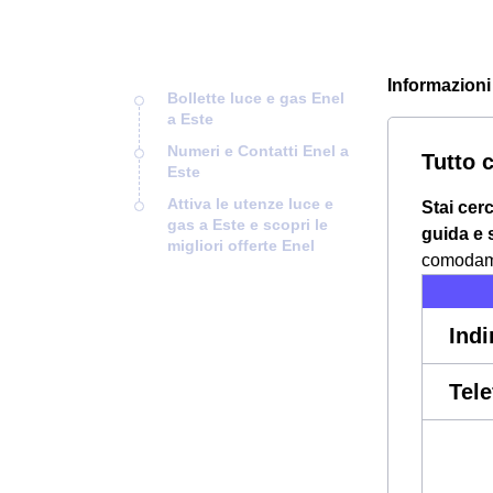
Informazioni s
Bollette luce e gas Enel
a Este
Numeri e Contatti Enel a
Tutto 
Este
Attiva le utenze luce e
Stai cer
gas a Este e scopri le
guida e s
migliori offerte Enel
comodamen
Indi
Tel