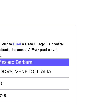
un Punto
Enel
a Este? Leggi la nostra
cittadini estensi.
A Este puoi recarti
:
asiero Barbara
 PADOVA, VENETO, ITALIA
0
3:00