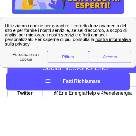
Altri contatti Enel a San Pellegrino Terme a cui i cittadini
sampellegrinesi possono rivolgersi
Puoi
contattare Enel da San Pellegrino Terme anche
sui canali social
della compagnia, dove un addetto
all'assistenza clienti ti risponderà in pochi minuti. Gli
account social di Enel
sono:
Social Networks Enel
Facebook
@enel.energia.10
Fatti Richiamare
Twitter
@EnelEnergiaHelp e @enelenergia
Instagram
@enelenergia
Telegram
@EnelEnergiaBot
Youtube
@enelvideo