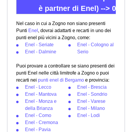
è partner di Enel) -->
02 82
Nel caso in cui a Zogno non siano presenti
Punti
Enel
, dovrai adattarti e recarti in uno dei
punti enel più vicini a Zogno, come:
Enel - Seriate
Enel - Cologno al
Enel - Dalmine
Serio
Puoi provare a controllare se siano presenti dei
punti Enel nelle città limitrofe a Zogno o puoi
recarti nei
punti enel di Bergamo
e provincia:
Enel - Lecco
Enel - Brescia
Enel - Mantova
Enel - Sondrio
Enel - Monza e
Enel - Varese
della Brianza
Enel - Milano
Enel - Como
Enel - Lodi
Enel - Cremona
Enel - Pavia