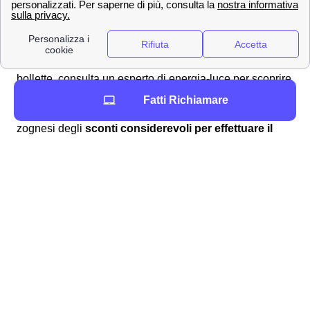
Luce Business
0,07 €/kWh*
0,07 €/kWh*
Queste le diverse opzioni per i zognesi che vogliono
attivare le offerte Enel a Zogno
e risparmiare sulle
bollette, consulta un esperto di energia-luce per scoprire
quale di queste offerte ti conviene di più. Alcune di
Fatti Richiamare
queste offerte mettono a disposizione dei cittadini
zognesi degli
sconti considerevoli per effettuare il
passaggio ad Enel.
Zogno, Offerte Gas di Enel i clienti domestici
Oltre alle offerte luce, Enel offre anche per tutti i zognesi
alcune tra le
migliori offerte gas
, che possono essere
attivate insieme all'energia elettrica o in modo distinto.
Ecco un breve elenco di tutte le offerte gas Enel a Zogno
Offerte Gas Casa a Zogno di Enel
Flex Gas
PSV + 0,15 €/Smc*
Move 360 Gas
PSV + 0,2 €/Smc*