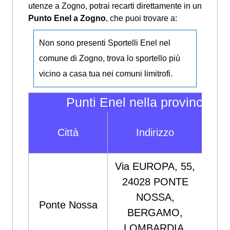
utenze a Zogno, potrai recarti direttamente in un
Punto Enel a Zogno
, che puoi trovare a:
Non sono presenti Sportelli Enel nel
comune di Zogno, trova lo sportello più
vicino a casa tua nei comuni limitrofi.
Punti Enel nella provincia d
N
Città
Indirizzo
Spor
Via EUROPA, 55,
24028 PONTE
MA
NOSSA,
Ponte Nossa
&
BERGAMO,
S.
LOMBARDIA,