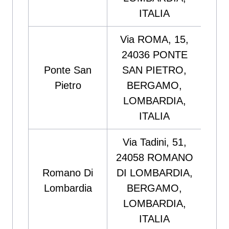
ITALIA
Via ROMA, 15,
24036 PONTE
C
Ponte San
SAN PIETRO,
SER
Pietro
BERGAMO,
ENE
LOMBARDIA,
s
ITALIA
Via Tadini, 51,
24058 ROMANO
Romano Di
DI LOMBARDIA,
NE
Lombardia
BERGAMO,
s
LOMBARDIA,
ITALIA