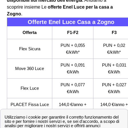
disponibili sul mercato dell'energia
. Andiamo a
scoprire insieme Le
offerte Enel Luce per la casa a
Zogno
.
Offerte Enel Luce Casa a Zogno
Offerta
F1-F2
F3
PUN + 0,055
PUN + 0,02
Flex Sicura
€/kWh*
€/kWh*
PUN + 0,091
PUN + 0,031
Move 360 Luce
€/kWh
€/kWh
PUN + 0,077
PUN + 0,027
Flex Luce
€/kWh
€/kWh
PLACET Fissa Luce
144,0 €/anno +
144,0 €/anno +
Consumer
0,5017 €/kWh*
0,5017 €/kWh*
PLACET Variabile
144,0 €/anno +
144,0 €/anno +