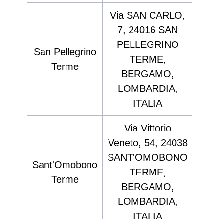
Via SAN CARLO,
7, 24016 SAN
C
PELLEGRINO
San Pellegrino
SER
TERME,
Terme
ENE
BERGAMO,
s
LOMBARDIA,
ITALIA
Via Vittorio
Veneto, 54, 24038
SANT'OMOBONO
Dix
Sant'Omobono
TERME,
Sanf
Terme
BERGAMO,
Ant
LOMBARDIA,
ITALIA