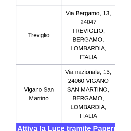
Via Bergamo, 13,
24047
C
TREVIGLIO,
SER
Treviglio
BERGAMO,
ENE
LOMBARDIA,
s
ITALIA
Via nazionale, 15,
24060 VIGANO
MA
Vigano San
SAN MARTINO,
&
Martino
BERGAMO,
S.
LOMBARDIA,
ITALIA
Attiva la Luce tramite Papernes