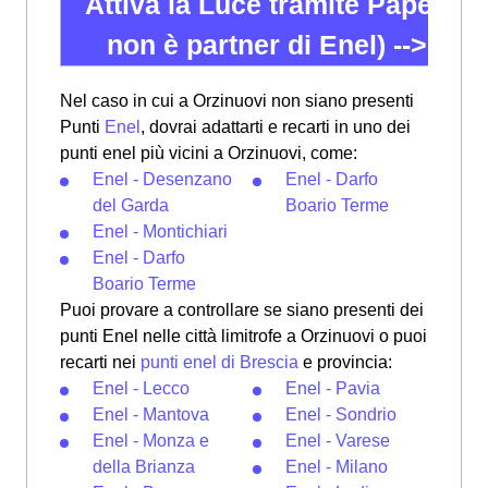
Attiva la Luce tramite Paperne
non è partner di Enel) -->
02 8
Nel caso in cui a Orzinuovi non siano presenti
Punti
Enel
, dovrai adattarti e recarti in uno dei
punti enel più vicini a Orzinuovi, come:
Enel - Desenzano
Enel - Darfo
del Garda
Boario Terme
Enel - Montichiari
Enel - Darfo
Boario Terme
Puoi provare a controllare se siano presenti dei
punti Enel nelle città limitrofe a Orzinuovi o puoi
recarti nei
punti enel di Brescia
e provincia:
Enel - Lecco
Enel - Pavia
Enel - Mantova
Enel - Sondrio
Enel - Monza e
Enel - Varese
della Brianza
Enel - Milano