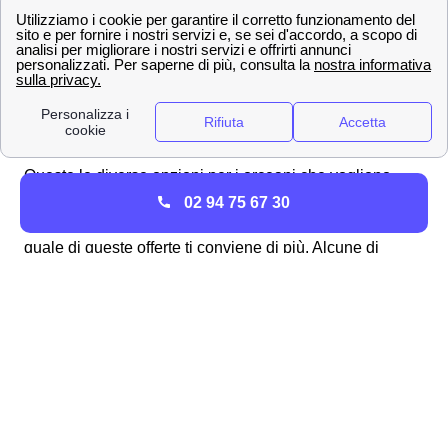
PLACET Fissa Luce
144,0 €/anno +
144,0 €/anno +
Consumer
0,5017 €/kWh*
0,5017 €/kWh*
PLACET Variabile
144,0 €/anno +
144,0 €/anno +
Luce Business
0,07 €/kWh*
0,07 €/kWh*
Queste le diverse opzioni per i orceani che vogliono
attivare le offerte Enel a Orzinuovi
e risparmiare sulle
02 94 75 67 30
bollette, consulta un esperto di energia-luce per scoprire
quale di queste offerte ti conviene di più. Alcune di
queste offerte mettono a disposizione dei cittadini
orceani degli
sconti considerevoli per effettuare il
passaggio ad Enel.
Orzinuovi, Offerte Gas di Enel i clienti domestici
Oltre alle offerte luce, Enel offre anche per tutti i orceani
alcune tra le
migliori offerte gas
, che possono essere
attivate insieme all'energia elettrica o in modo distinto.
Ecco un breve elenco di tutte le offerte gas Enel a